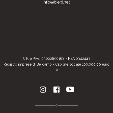
info@biepi.net
C.F. e P.Iva: 03022890168 - REA 0342443
Registro imprese di Bergamo - Capitale sociale 100.000,00 euro
i.v.