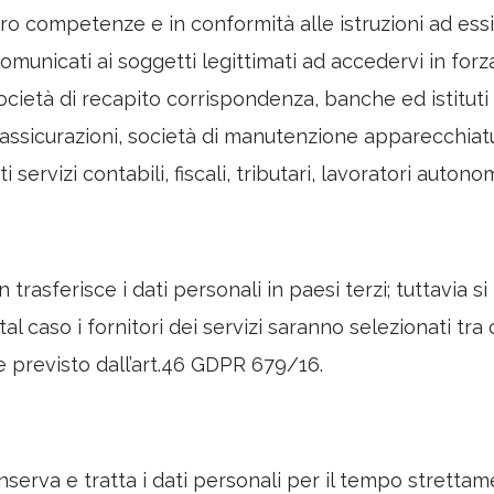
oro competenze e in conformità alle istruzioni ad essi 
municati ai soggetti legittimati ad accedervi in forza
cietà di recapito corrispondenza, banche ed istituti d
i, assicurazioni, società di manutenzione apparecchiat
servizi contabili, fiscali, tributari, lavoratori autono
 trasferisce i dati personali in paesi terzi; tuttavia si 
n tal caso i fornitori dei servizi saranno selezionati t
 previsto dall’art.46 GDPR 679/16.
onserva e tratta i dati personali per il tempo strett