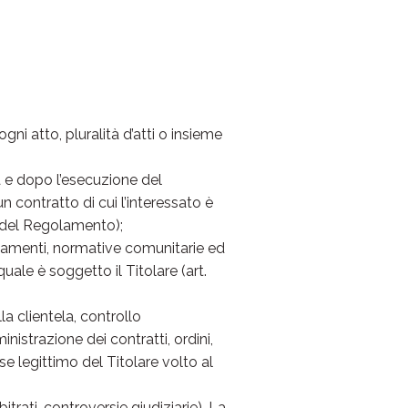
i atto, pluralità d’atti o insieme
a e dopo l’esecuzione del
n contratto di cui l’interessato è
b) del Regolamento);
golamenti, normative comunitarie ed
ale è soggetto il Titolare (art.
la clientela, controllo
nistrazione dei contratti, ordini,
se legittimo del Titolare volto al
trati, controversie giudiziarie). La