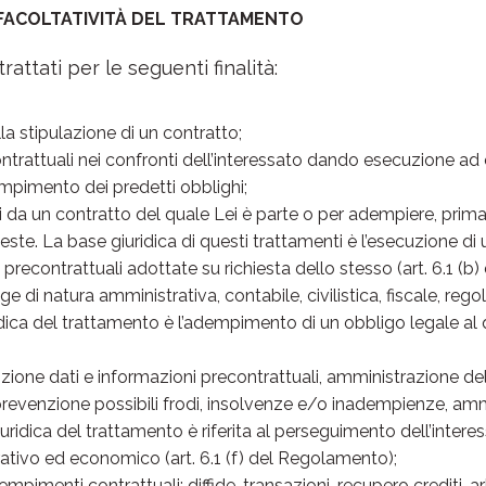
E FACOLTATIVITÀ DEL TRATTAMENTO
rattati per le seguenti finalità:
la stipulazione di un contratto;
rattuali nei confronti dell’interessato dando esecuzione ad ogn
empimento dei predetti obblighi;
i da un contratto del quale Lei è parte o per adempiere, prim
este. La base giuridica di questi trattamenti è l’esecuzione di u
 precontrattuali adottate su richiesta dello stesso (art. 6.1 (
e di natura amministrativa, contabile, civilistica, fiscale, re
dica del trattamento è l’adempimento di un obbligo legale al qu
izione dati e informazioni precontrattuali, amministrazione del
er prevenzione possibili frodi, insolvenze e/o inadempienze, ammi
iuridica del trattamento è riferita al perseguimento dell’interes
ativo ed economico (art. 6.1 (f) del Regolamento);
imenti contrattuali; diffide, transazioni, recupero crediti, arbi