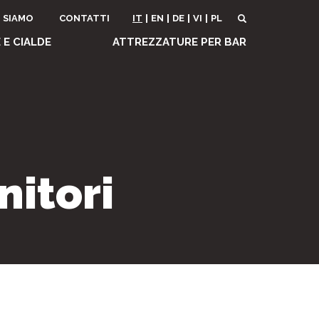
r
I SIAMO
CONTATTI
IT
EN
DE
VI
PL
 E CIALDE
ATTREZZATURE PER BAR
nitori