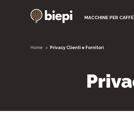
Salta
al
Navigazi
MACCHINE PER CAFFÈ
contenuto
principale
principal
You
Home
Privacy Clienti e Fornitori
are
Priva
here