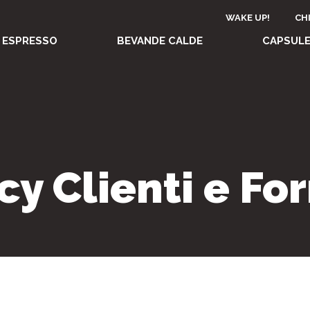
Heade
WAKE UP!
CH
one
 ESPRESSO
BEVANDE CALDE
CAPSULE
top
e
menu
cy Clienti e For