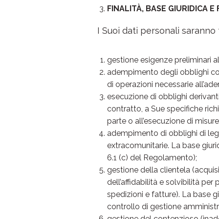
FINALITÀ, BASE GIURIDICA 
I Suoi dati personali saranno t
gestione esigenze preliminari al
adempimento degli obblighi cont
di operazioni necessarie all’ad
esecuzione di obblighi derivant
contratto, a Sue specifiche richi
parte o all’esecuzione di misure
adempimento di obblighi di legg
extracomunitarie. La base giuri
6.1 (c) del Regolamento);
gestione della clientela (acquis
dell’affidabilità e solvibilità p
spedizioni e fatture). La base g
controllo di gestione amministr
gestione del contenzioso (inademp