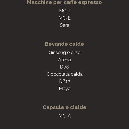
Macchine per caffè espresso
MC-1
MC-E
Sara
Bevande calde
Ginseng e orzo
Atena
D08
Cioccolata calda
DZ12
Maya
Capsule e cialde
MC-A